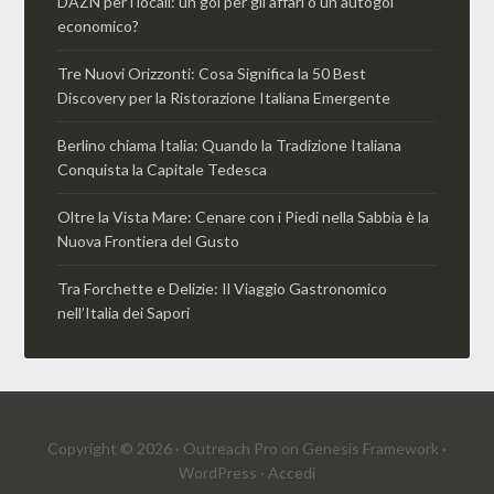
DAZN per i locali: un gol per gli affari o un autogol
economico?
Tre Nuovi Orizzonti: Cosa Significa la 50 Best
Discovery per la Ristorazione Italiana Emergente
Berlino chiama Italia: Quando la Tradizione Italiana
Conquista la Capitale Tedesca
Oltre la Vista Mare: Cenare con i Piedi nella Sabbia è la
Nuova Frontiera del Gusto
Tra Forchette e Delizie: Il Viaggio Gastronomico
nell’Italia dei Sapori
Copyright © 2026 ·
Outreach Pro
on
Genesis Framework
·
WordPress
·
Accedi