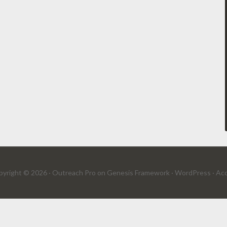
yright © 2026 ·
Outreach Pro
on
Genesis Framework
·
WordPress
·
Acc