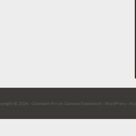
yright © 2026 ·
Outreach Pro
on
Genesis Framework
·
WordPress
·
Acc