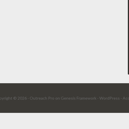
yright © 2026 ·
Outreach Pro
on
Genesis Framework
·
WordPress
·
Acc