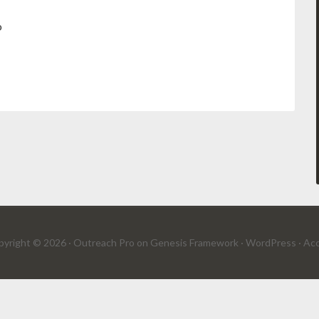
o
yright © 2026 ·
Outreach Pro
on
Genesis Framework
·
WordPress
·
Acc