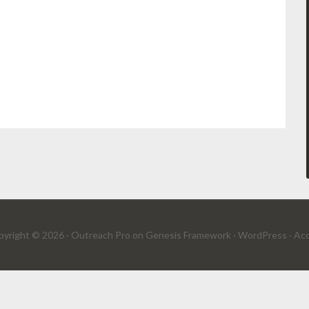
yright © 2026 ·
Outreach Pro
on
Genesis Framework
·
WordPress
·
Acc