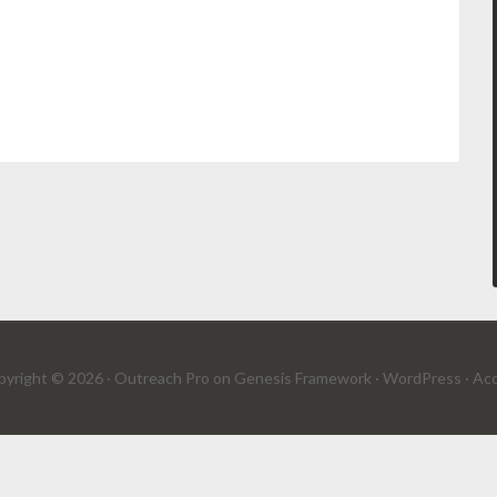
yright © 2026 ·
Outreach Pro
on
Genesis Framework
·
WordPress
·
Acc