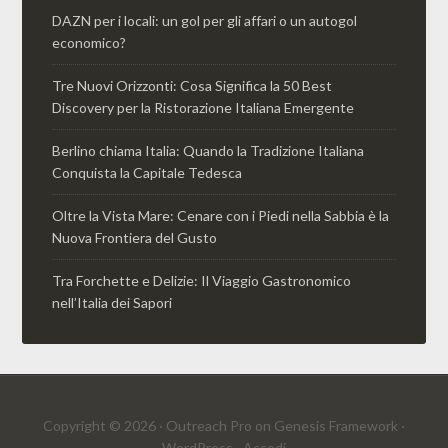
DAZN per i locali: un gol per gli affari o un autogol
economico?
Tre Nuovi Orizzonti: Cosa Significa la 50 Best
Discovery per la Ristorazione Italiana Emergente
Berlino chiama Italia: Quando la Tradizione Italiana
Conquista la Capitale Tedesca
Oltre la Vista Mare: Cenare con i Piedi nella Sabbia è la
Nuova Frontiera del Gusto
Tra Forchette e Delizie: Il Viaggio Gastronomico
nell’Italia dei Sapori
Copyright © 2026 ·
Outreach Pro
on
Genesis Framework
·
WordPress
·
Accedi