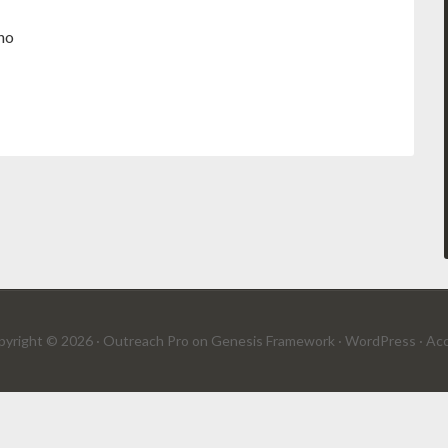
ano
yright © 2026 ·
Outreach Pro
on
Genesis Framework
·
WordPress
·
Acc